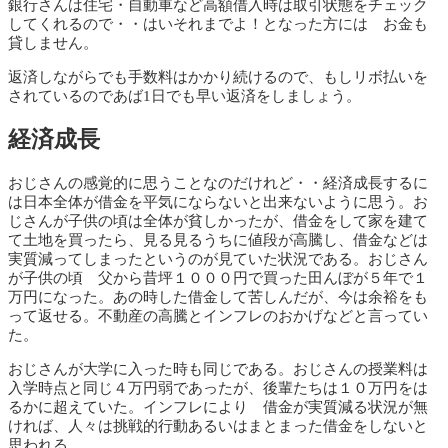
銀行さんは住宅・自動車など高額借入時は取引状態をチェック
してくれるので・・はいそれまでよ！となった方には お金も
貸しません。
返済しながらでも手数料はかかり続けるので、もしリボ払いを
されているのであば1日でも早い返済をしましょう。
経済成長
おじさんの感覚的に思うことなのだけれど・・経済成長するに
は日本全体が借金を平気にならないと出来ないように思う。お
じさんが子供の頃は全体が貧しかったが、借金をして家を建て
て土地を買ったら、見る見るうちに値段が高騰し、借金などは
実質減ってしまったというのが見ていた状況である。おじさん
が子供の頃 父から昔坪１０００円で買った田んぼが５年で１
万円になった。あの時した借金して苦しんだが、今は余裕をも
って返せる。不動産の高騰とインフレのおかげなどと言ってい
た。
おじさんが大学に入った時も同じである。おじさんの授業料は
入学時点と同じ４万円弱であったが、後輩たちは１０万円をは
るかに超えていた。インフレにより 借金が実質減る状況が無
ければ、人々は挑戦的行動あるいはまとまった借金をしないと
思われる。