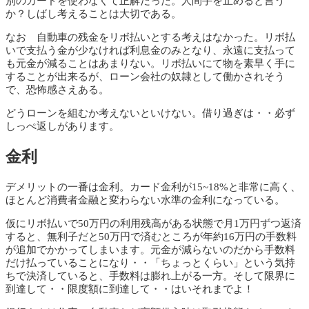
別のカードを使わなくて正解だった。人間手を止めると言う
か？しばし考えることは大切である。
なお 自動車の残金をリボ払いとする考えはなかった。リボ払
いで支払う金が少なければ利息金のみとなり、永遠に支払って
も元金が減ることはあまりない。リボ払いにて物を素早く手に
することが出来るが、ローン会社の奴隷として働かされそう
で、恐怖感さえある。
どうローンを組むか考えないといけない。借り過ぎは・・必ず
しっぺ返しがあります。
金利
デメリットの一番は金利。カード金利が15~18%と非常に高く、
ほとんど消費者金融と変わらない水準の金利になっている。
仮にリボ払いで50万円の利用残高がある状態で月1万円ずつ返済
すると、無利子だと50万円で済むところが年約16万円の手数料
が追加でかかってしまいます。元金が減らないのだから手数料
だけ払っていることになり・・「ちょっとくらい」という気持
ちで決済していると、手数料は膨れ上がる一方。そして限界に
到達して・・限度額に到達して・・はいそれまでよ！