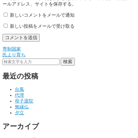
ールアドレス、サイトを保存する。
新しいコメントをメールで通知
新しい投稿をメールで受け取る
専制国家
投
氏より育ち
稿
検索
ナ
最近の投稿
ビ
ゲ
台風
代理
ー
母子退院
シ
無縁仏
夕立
ョ
アーカイブ
ン