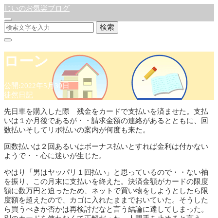
じいのお気楽ブログ
検索
ローン
公開:2022年5月30日
徒然日記
先日車を購入した際 残金をカードで支払いを済ませた。支払
いは１か月後であるが・・請求金額の連絡があるとともに、回
数払いそしてリボ払いの案内が何度も来た。
回数払いは２回あるいはボーナス払いとすれば金利は付かない
ようで・・心に迷いが生じた。
やはり「男はヤッパリ１回払い」と思っているので・・ない袖
を振り、この月末に支払いを終えた。決済金額がカードの限度
額に数万円と迫ったため、ネットで買い物をしようとしたら限
度額を超えたので、カゴに入れたままでおいていた。そうした
ら買うべきか否かは再検討だなと言う結論に達してしまった。