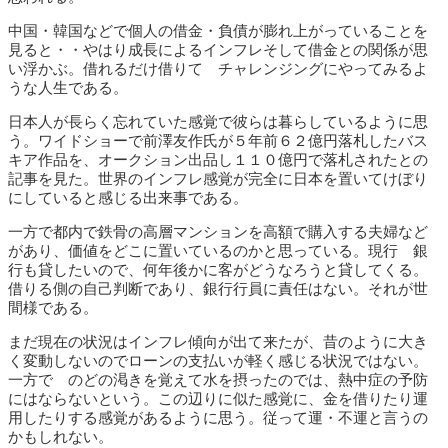
中国・韓国などで個人の借金・負債が膨れ上がっていることを
見ると・・やはり成長によるインフレそして借金との関係が思
い浮かぶ。借れるだけ借りて チャレンジングにやってみるよ
うな人生である。
日本人が長らく忘れていた感覚で彼らは暮らしているように思
う。ワイドショーで前澤友作氏が５年前６２億円落札したバス
キア作品を、オークション出品し１１０億円で落札されたとの
記事を見た。世界のインフレ感覚が完全に日本を置いてけぼり
にしていると感じる出来事である。
一方で都内で鉄骨の高層マンションを高額で購入する夫婦など
があり、価値をどこに置いているのかと思っている。現行 銀
行も貸したいので、何年後かに客がどうなろうと貸してくる。
借りる側の自己判断であり、銀行行員に責任はない。それが世
間様である。
まだ現在の状況はインフレ傾向が出て来たが、昔のように大き
く変動しないのでローンの支払いが軽く感じる状況ではない。
一方で のどの渇きを覚えて水を摂ったのでは、熱中症の予防
にはならないという。この辺りに似た感覚に、金を借りたり運
用したりする感覚があるように思う。従って運・不運と言うの
かもしれない。