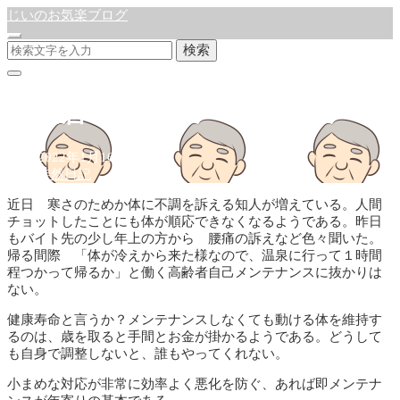
じいのお気楽ブログ
検索
体調管理
公開:2022年1月16日
年金
/
徒然日記
近日 寒さのためか体に不調を訴える知人が増えている。人間
チョットしたことにも体が順応できなくなるようである。昨日
もバイト先の少し年上の方から 腰痛の訴えなど色々聞いた。
帰る間際 「体が冷えから来た様なので、温泉に行って１時間
程つかって帰るか」と働く高齢者自己メンテナンスに抜かりは
ない。
健康寿命と言うか？メンテナンスしなくても動ける体を維持す
るのは、歳を取ると手間とお金が掛かるようである。どうして
も自身で調整しないと、誰もやってくれない。
小まめな対応が非常に効率よく悪化を防ぐ、あれば即メンテナ