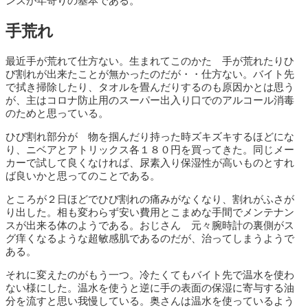
ンスが年寄りの基本である。
手荒れ
最近手が荒れて仕方ない。生まれてこのかた 手が荒れたりひ
び割れが出来たことが無かったのだが・・仕方ない。バイト先
で拭き掃除したり、タオルを畳んだりするのも原因かとは思う
が、主はコロナ防止用のスーパー出入り口でのアルコール消毒
のためと思っている。
ひび割れ部分が 物を掴んだり持った時ズキズキするほどにな
り、ニベアとアトリックス各１８０円を買ってきた。同じメー
カーで試して良くなければ、尿素入り保湿性が高いものとすれ
ば良いかと思ってのことである。
ところが２日ほどでひび割れの痛みがなくなり、割れがふさが
り出した。相も変わらず安い費用とこまめな手間でメンテナン
スが出来る体のようである。おじさん 元々腕時計の裏側がス
グ痒くなるような超敏感肌であるのだが、治ってしまうようで
ある。
それに変えたのがもう一つ。冷たくてもバイト先で温水を使わ
ない様にした。温水を使うと逆に手の表面の保湿に寄与する油
分を流すと思い我慢している。奥さんは温水を使っているよう