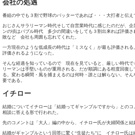
会社の処遇
番組の中でも３割で野球のバッターであれば・・・大打者と伝え
おじさんサラリーマン時代そして自営業時代に感じたのだが、企
ンの頃はバブル時代 多少の間違いをしても３割出来れば評価さ
敗など 会社も周囲も忘れてくれた。
一方現在のような低成長の時代は「ミスなく」が最も評価される
評価されるようになった。
そんな経過を知っているので 現在を見ていると、厳しい時代で
リーマンは手堅いものが重用される。だが順調にある程度回復し
る。変わる瞬間・風を捕まえるのは何時・誰とは解らない。そん
要である。
イチロー
結婚についてイチローは「結婚ってギャンブルですから」とのコメ
相談に答える形で行われた。
先のコメントは「大人」編の中から、イチロー氏が夫婦関係と結
結婚がギャンブルという回答に驚く“生徒たち”に イチロー氏