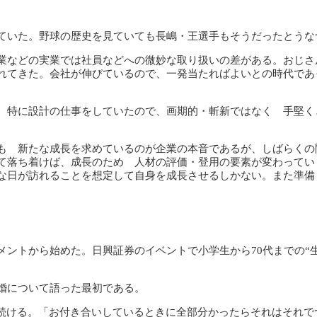
ていた。野球の歴史を見ていても長嶋・王選手もそうだったとうな
業などの実業では社員などへの微妙な取り扱いの差がある。おじさ
れてきた。会社が伸びているので、一発当たればよいとの時代であ
。特に設計の仕事をしていたので、画期的・斬新ではなく 手堅く
も 新たな成長を求めているのが企業の本音であるが、しばらくの
て落ち着けば、成長のため 人材の評価・登用の要素が変わってい
な日が訪れることを想定して自身を成長させるしかない。また準備
ントから始めた。日興証券のイベントで小学生から70代までの“
婚について語った最初である。
は続ける。「お付き合いしているときに全部分かったらそれはそれで