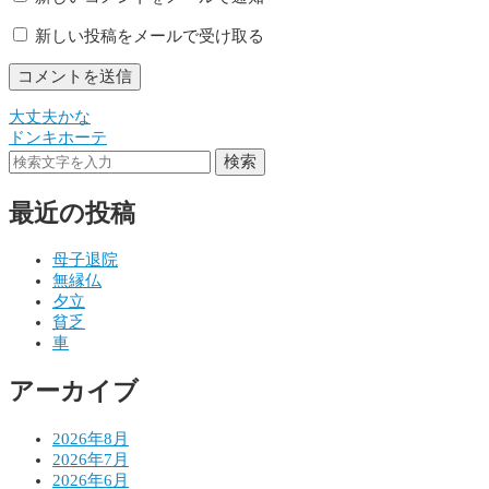
新しい投稿をメールで受け取る
大丈夫かな
投
ドンキホーテ
稿
検索
ナ
最近の投稿
ビ
ゲ
母子退院
無縁仏
ー
夕立
シ
貧乏
車
ョ
アーカイブ
ン
2026年8月
2026年7月
2026年6月