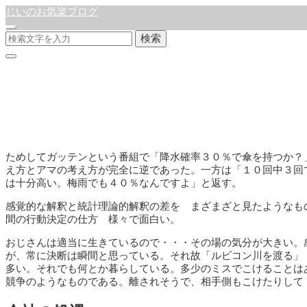
じいのお気楽ブログ
検索
降水確率３０％
公開:2021年12月19日
徒然日記
ためしてガッテンという番組で「降水確率３０％で傘を持つか？
え方とアマの考え方が完全に逆であった。一方は「１０回中３回
は十分高い。梅雨でも４０％なんですよ」と返す。
感覚的な解釈と統計理論的解釈の差を まざまざと見たようなも
間の行動決定の仕方 様々で面白い。
おじさんは適当に生きているので・・・その場の気分が大きい。
が、常に決断は瞬間と思っている。それ故「ルビコン川を渡る」
多い。それでも何とか暮らしている。多少のミスでこけることは
競争のようなものである。離されそうで、相手側もこけたりして