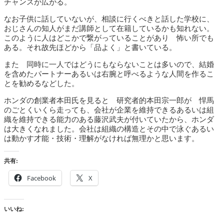
チャンスが広がる。
なお子供に話していないが、相談に行くべきと話した学校に、
おじさんの知人がまだ講師として在籍しているかも知れない。
このように人はどこかで繋がっていることがあり 怖い所でも
ある。それ故先ほどから「品よく」と書いている。
また 同時に一人ではどうにもならないことは多いので、結婚
を含めたパートナーあるいは右腕と呼べるような人間を作るこ
とを勧めるなどした。
ホンダの創業者本田氏を見ると 研究者的本田宗一郎が 悍馬
のごとくいくら走っても、会社が企業を維持できるあるいは組
織を維持できる能力のある藤沢武夫が付いていたから、ホンダ
は大きくなれました。会社は組織の構造とその中で泳ぐあるい
は動かす才能・技術・理解がなければ無理かと思います。
共有:
Facebook
X
いいね: