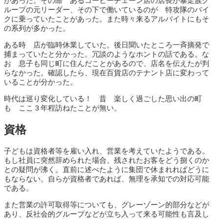
があった。その際 あるコーヒーチェーン店の店長が暴走族グ
ループの元リーダー、その下で働いているのが 特攻隊のバイ
クに乗っていたことがあった。また時々来るアルバイトにもそ
の系列が多かった。
ある時 店が臨時休業していた。後日聞いたところ一斉摘発で
捕まっていたと分かった。冗談のようなホントの話である。な
お 息子も同じ町に住んだことがあるので、店名を伝えたが判
らなかった。確認したら、現在百貨店のテナント店に変わって
いることが分かった。
時代は巡り変化している！ 昔 楽しく過ごした思い出の町
も ここ３年程訪ねたことが無い。
資格
子どもは資格者等を雇い入れ、営業を考えていたようである。
もし社員に突然辞められた場合、残されたお客をどう捌くのか
との疑問が沸く。直前に述べたように集団で休まれればどうに
もならない。自らが資格者であれば、無理を承知での対応可能
である。
また営業の許可取得等についても、グレーゾーン的部分などが
あり、反社会的グループなどが立ち入って来る可能性も言及し