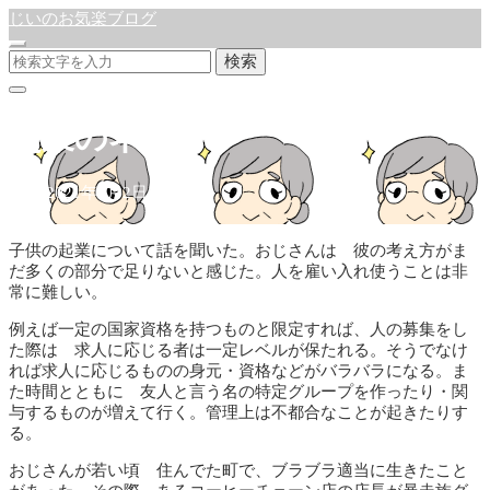
じいのお気楽ブログ
検索
起業のネック
公開:2021年8月2日
事業
子供の起業について話を聞いた。おじさんは 彼の考え方がま
だ多くの部分で足りないと感じた。人を雇い入れ使うことは非
常に難しい。
例えば一定の国家資格を持つものと限定すれば、人の募集をし
た際は 求人に応じる者は一定レベルが保たれる。そうでなけ
れば求人に応じるものの身元・資格などがバラバラになる。ま
た時間とともに 友人と言う名の特定グループを作ったり・関
与するものが増えて行く。管理上は不都合なことが起きたりす
る。
おじさんが若い頃 住んでた町で、ブラブラ適当に生きたこと