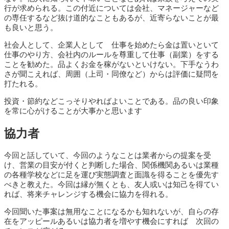
行が求められる。この付近については会社、マネージャーなど
の専任するなど抜け道的なこともあるが、近寄らないことが最
も良いと思う。
社会人として、企業人として 仕事を始めたら金は置いといて
仕事のやり方、会社内のルールを尊重して仕事（副業）をする
ことを勧めた。品よくお金を稼がないといけない。下手なうわ
さが聞こえれば、周囲（上司・同僚など）からは評価に疑問を
打たれる。
投資・節約などこっそりやればよいことである。品の良い印象
を常に心がけることが大事かと思います
協力者
今回と話していて、今回のようなことは業者からの提案を受
け、営業の目安が付くと判断した場合、関係機関あるいは業種
の各種学校などに足を運び実態調査と面識を得ることを優先す
べきと教えた。今回は縁が無くとも、友人或いは知己を得てい
れば、将来チャレンジする機会に協力を得れる。
今回聞いた事案は無用なことになるかも知れないが、自らの存
在をアッピールあるいは協力者を増やす機会にすれば 次回の