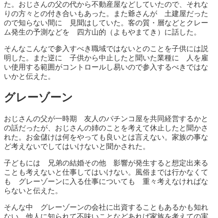
た。おじさんの父の代から不動産屋などしていたので、それな
りの方々との付き合いもあった。また爺さんが 土建屋だった
ので知らない間に 見聞はしていた。客の質・層などとクレー
ム発生の予測などを 四方山的（よもやまてき）に話した。
そんなこんなで参入すべき職域ではないとのことを子供には説
明した。また逆に 子供から中止したと聞いた業種に 人を雇
い使用する範囲がコントロールし易いので参入するべきではな
いかと伝えた。
グレーゾーン
おじさんの父が一時期 友人のパチンコ屋を共同経営するかと
の話だったが、おじさんの姉のことを考えて休止したと聞かさ
れた。お金儲けは何をやっても良いとは言えない。家族の事な
ど考えないでしてはいけないと聞かされた。
子どもには 兄弟の結婚その他 影響が発生すると想定出来る
ことも考えないと仕事してはいけない。風俗までは行かなくて
も グレーゾーンに入る仕事についても 重々考えなければな
らないと伝えた。
そんな中 グレーゾーンの会社に出資することもあるかも知れ
ない。他人に知られて不味いことなどあれば家族を考えての実