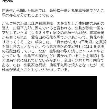
同級生から聞いた範囲では 高松松平藩と丸亀京極藩でだんご
馬の存在が分かれるようである。
だんご馬の起源は江戸初期讃岐一国を支配した生駒藩の馬術の
達人 曲垣平九郎に因んでいると言われる。生駒が讃岐一国を
支配していた頃（１６３４年）家臣の曲垣平九郎が、将軍家光
から命じられた 愛宕山の石段を馬でかけあがって、梅花を折
り取ってくることに成功した。「寛永(かんえい)三馬術」と賞賛
を博し時の人となった。今も東京港区の愛宕神社には１８６段
の石段は残っている。なお 生駒藩の取り潰しは１６４０年と
なっている。丸亀市の案内などに書かれていることを確認する
と改易年代に触れていない点があり、我田引水的と思う内容で
ある。なお 生駒家改易後 曲垣平九郎は浪人となったが 京
極家が抱えたこともないと記憶している。