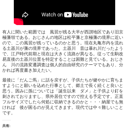
有人に聞いた範囲では 風習が残る大半が西讃地区であり旧京
極藩領である。おじさんの地区は松平藩と京極藩の境界に近い
ので、この風習が残っているのかと思う。現在丸亀市内を流れ
る土器川が藩の境界であった。土器川 昔は暴れ川だったよう
で、江戸時代前期と現在は大きく流路が異なる。従って生駒改
易直後の土器川位置を特定することは困難と見ている。おじさ
ん 川の流路変遷調査は個人的自由研究のテーマでもあり、分
かれば再度書き加えたい。
最後に「だんご馬」に話を戻すが、子供たちが健やかに育ちま
すようにと願いを込めた行事として、郷土で長く続くと良いと
思う。因みに孫については「誕生以来 ダメ」と子供より釘を
刺されておりますし、県外居住ですので控える予定です。正直
フルサイズでしたら何処に収納できるのかと・・・納屋でも無
ければ 後が困るのが見えてきます。現代では中々難しいこと
です。
共有: