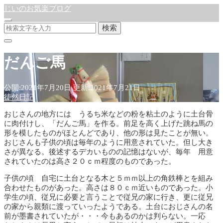
じいのお気楽ブログ
検索
だんご馬
公開:2021年7月20日
更新:2021年7月21日
徒然日記
おじさんの地方には うるち米などの粉を粘土のように土台骨
に肉付けし、「だんご馬」を作る。前足を高く上げた跳ね馬の
形を模したものがほとんどであり、他の形は見たことが無い。
おじさんも子供の頃は毎年のように用意されていた。但し大き
さが異なる。後述するデカいものの記憶はないが、毎年 用意
されていたのは高さ２０ｃｍ程度のものであった。
子供の頃 自宅に土台となる木と５ｍｍ以上の角鉄棒とを組み
合わせたものがあった。高さは８０ｃｍ近いものであった。小
学生の頃、従兄に必要と言うことで従兄の家に行き、更に従兄
の家から親類に渡っていったようである。土台におじさんの名
前が墨書されていたが・・・今もあるのかは判らない。一応