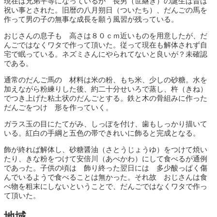
現在は兄弟平等になっているが 長男（世継ぎ）の誕生は昔は
祝い事とされた。旧暦の八月朔日（ついたち）、だんごの馬を
作って男の子の無事な成長を願う風習が残っている。
おじさんの息子も 高さは８０ｃｍ近いものを用意したが、だ
んごではなくワタで作って頂いた。従って現在も解体されず自
宅で眠っている。ネズミさんにやられてないと良いが？未確認
である。
通常のだんご馬の 材料は米の粉、もち米、少しの砂糖。水を
加えながら粉練りした後、約二十分せいろで蒸し、杵（きね）
でつき上げた粘土状のだんごとする。鉄と木の骨組みに作った
だんごをつけ 形を作っていく。
ガラス玉の目にたてがみ、しっぽを付け、歯もしっかり描いて
いる。紅白の手綱と五色の帯できれいに飾ると完成となる。
飾が終れば解体し、砂糖醤油（さとうじょうゆ）をつけて焼い
たり、きな粉をつけて安倍川（あべかわ）にして食べるが通例
であった。子供の頃は 飾り終った翌日には 多少酸っぱく傷
んでいるようで食べることは無かった。それ故 おじさんは食
べ物を粗末にしないということで、だんごではなくワタで作っ
て頂いた。
地域