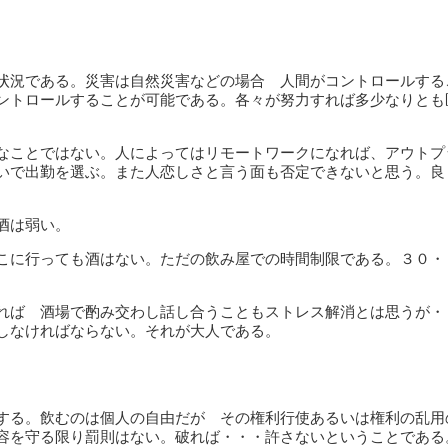
状況である。災害は自然災害などの場合 人間がコントロールする
ントロールすることが可能である。各々が努力すれば多少なりとも
なことではない。人によってはリモートワークになれば、アウトプ
いで出勤を選ぶ。また人恋しさと言う面も否定できないと思う。良
酒は弱い。
こに行っても酒はない。ただの飲み屋での時間制限である。３０・
れば 酒場で酌み交わし話し合うこともストレス解消とは思うが・
しなければならない。それが大人である。
する。飲むのは個人の自由だが その権利行使あるいは権利の乱用
容を守る限り罰則はない。破れば・・・許さないということである