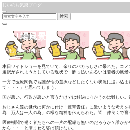
じいのお気楽ブログ
検索
盛り場風景
公開:2021年4月30日
徒然日記
本日ワイドショーを見ていて、余りのバカらしさに呆れた。コメ
選択がされようとしている現状で 酔っ払いあるいは若者の風景
一方で医療関係でも誰が命の選択などしたくない状況に追い込ま
て・・・」と思ってしまう。
国が悪い、行政が悪いと言うだけでは解決に向かうのは難しい。
おじさん達の世代は何かに付け「連帯責任」に近いような考えを
為 万人は一人の為」の様な精神を伝えられた。皆 仲良くで育
医療機関で働く者たちへの一片の配慮も無いのだろうか？誰かが
から・・・と済ませる姿は頂けない。