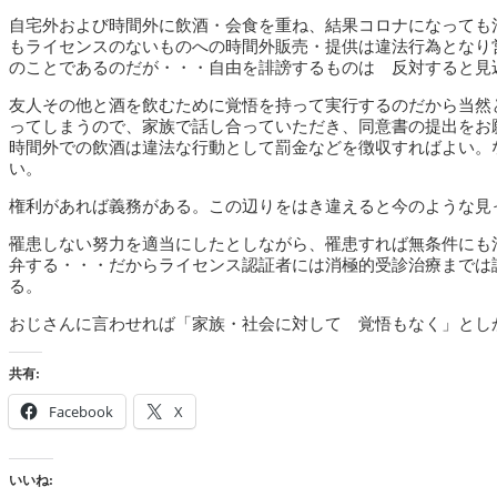
自宅外および時間外に飲酒・会食を重ね、結果コロナになっても
もライセンスのないものへの時間外販売・提供は違法行為となり
のことであるのだが・・・自由を誹謗するものは 反対すると見
友人その他と酒を飲むために覚悟を持って実行するのだから当然
ってしまうので、家族で話し合っていただき、同意書の提出をお
時間外での飲酒は違法な行動として罰金などを徴収すればよい。
い。
権利があれば義務がある。この辺りをはき違えると今のような見
罹患しない努力を適当にしたとしながら、罹患すれば無条件にも
弁する・・・だからライセンス認証者には消極的受診治療までは
る。
おじさんに言わせれば「家族・社会に対して 覚悟もなく」とし
共有:
Facebook
X
いいね: