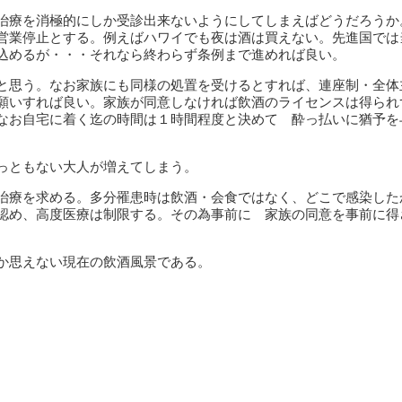
治療を消極的にしか受診出来ないようにしてしまえばどうだろうか
営業停止とする。例えばハワイでも夜は酒は買えない。先進国では
込めるが・・・それなら終わらず条例まで進めれば良い。
と思う。なお家族にも同様の処置を受けるとすれば、連座制・全体
願いすれば良い。家族が同意しなければ飲酒のライセンスは得られ
なお自宅に着く迄の時間は１時間程度と決めて 酔っ払いに猶予を
っともない大人が増えてしまう。
治療を求める。多分罹患時は飲酒・会食ではなく、どこで感染した
認め、高度医療は制限する。その為事前に 家族の同意を事前に得
か思えない現在の飲酒風景である。