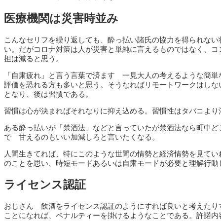
医療機関は災害時並み
こんなセリフを繰り返しても、酔っ払い諸氏の協力を得られない
い。だがコロナ対策は人が災害と単純に言えるものではなく、コ
担は減ると思う。
「自粛疲れ」と言う言葉で済ます 一見大人の考えるような簡単
評価を恐れる方も多いと思う。そうなればリモートワークはしな
となり、後は習慣である。
習慣は心が決まればそれなりに抑え込める。習慣性はタバコより
ある酔っ払いが「禁酒法」などと言っていたが禁酒法なら町中ど
で 甘えるのもいい加減しろと言いたくなる。
人間生きてれば、特にこのような世間の情勢と経済情勢を見てい
のことを思い、時短モードあるいは自粛モードが必要と理解行動
ライセンス認証
おじさん 飲酒をライセンス認証のようにすれば良いと考えたり
ことになれば、ペナルティーを掛けるようなことである。許諾内