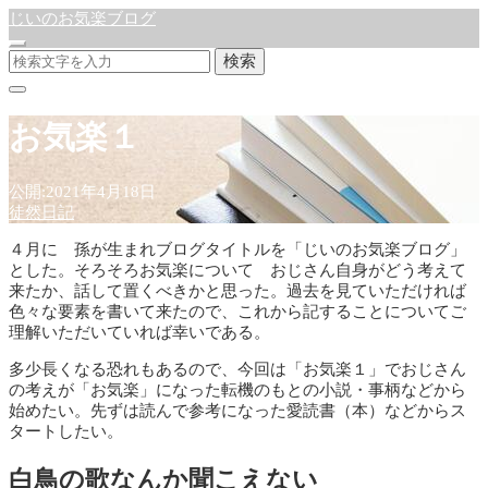
じいのお気楽ブログ
検索
お気楽１
公開:2021年4月18日
徒然日記
４月に 孫が生まれブログタイトルを「じいのお気楽ブログ」
とした。そろそろお気楽について おじさん自身がどう考えて
来たか、話して置くべきかと思った。過去を見ていただければ
色々な要素を書いて来たので、これから記することについてご
理解いただいていれば幸いである。
多少長くなる恐れもあるので、今回は「お気楽１」でおじさん
の考えが「お気楽」になった転機のもとの小説・事柄などから
始めたい。先ずは読んで参考になった愛読書（本）などからス
タートしたい。
白鳥の歌なんか聞こえない