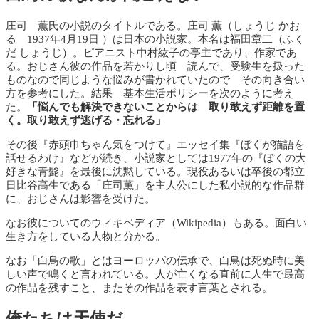
庄司 薫氏の小説のタイトルである。庄司 薫（しょうじ かお
る 1937年4月19日 ）は日本の小説家。本名は福田章二（ふく
だ しょうじ）。ピアニスト中村紘子の亭主であり、作家であ
る。おじさん彼の作品を若かりし頃 読んで、受験生を扱った
ものなので同じような悩みが書かれていたので その向き合い
方を参考にした。結果 基本生活ポリシーを次のように考え
た。
「悩んでも解決できないことからは 取り敢えず距離を置
く。取り敢えず逃げる・忘れる」
その後『赤頭巾ちゃん気をつけて』エッセイ集『ぼくが猫語を
話せるわけ』などが続き、小説家としては1977年の『ぼくの大
好きな青髭』を最後に沈黙している。現役あるいは卒後の都立
日比谷高生である「庄司薫」を主人公にした私小説的な作品群
に、おじさんは影響を受けた。
なお彼についてのウィキペディア（Wikipedia）もある。面白い
生き方をしている人物と分かる。
なお「白鳥の歌」とはヨーロッパの伝承で、白鳥は死ぬ時に美
しい声で鳴くと言われている。人が亡くなる直前に人生で最高
の作品を残すこと、またその作品を表す言葉とされる。
俺たちは天使だ