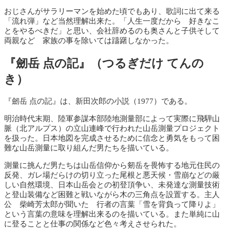
おじさんがサラリーマンを始めた頃でもあり、歌詞に出て来る
「流れ弾」など当然理解出来た。「人生一度だから 好きなこ
とをやるべきだ」と思い、会社辞めるのも奥さんと子供そして
両親など 家族の事を除いては躊躇しなかった。
『劒岳 点の記』（つるぎだけ てんの
き）
『劒岳 点の記』は、新田次郎の小説（1977）である。
明治時代末期、陸軍参謀本部陸地測量部によって実際に飛騨山
脈（北アルプス）の立山連峰で行われた山岳測量プロジェクト
を扱った。日本地図を完成させるために信念と勇気をもって困
難な山岳測量に取り組んだ男たちを描いている。
測量に挑んだ男たちは山岳信仰から剱岳を畏怖する地元住民の
反発、ガレ場だらけの切り立った尾根と悪天候・雪崩などの厳
しい自然環境、日本山岳会との初登頂争い、未発達な測量技術
と登山装備など困難と戦いながら木の三角点を設置する。主人
公 柴崎芳太郎が聞いた 行者の言葉「雪を背負って降りよ」
という言葉の意味を理解出来るのを描いている。また単純に山
に登ることと仕事の関係など色々考えさせられた。