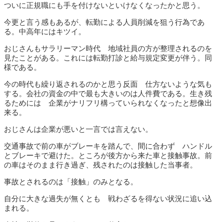
ついに正規職にも手を付けないといけなくなったかと思う。
今更と言う感もあるが、転勤による人員削減を狙う行為であ
る。中高年にはキツイ。
おじさんもサラリーマン時代 地域社員の方が整理されるのを
見たことがある。これには転勤打診と給与規定変更が伴う。同
様である。
今の時代も繰り返されるのかと思う反面 仕方ないような気も
する。会社の資金の中で最も大きいのは人件費である。生き残
るためには 企業がナリフリ構っていられなくなったと想像出
来る。
おじさんは企業が悪いと一言では言えない。
交通事故で前の車がブレーキを踏んで、間に合わず ハンドル
とブレーキで避けた。ところが後方から来た車と接触事故。前
の車はそのまま行き過ぎ、残されたのは接触した当事者。
事故とされるのは「接触」のみとなる。
自分に大きな過失が無くとも 戦わざるを得ない状況に追い込
まれる。