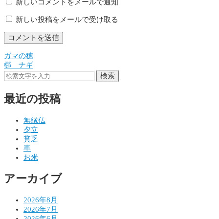
新しいコメントをメールで通知
新しい投稿をメールで受け取る
ガマの穂
投
梛 ナギ
稿
検索
ナ
最近の投稿
ビ
ゲ
無縁仏
夕立
ー
貧乏
シ
車
お米
ョ
アーカイブ
ン
2026年8月
2026年7月
2026年6月