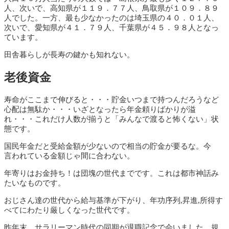
人、次いで、高知県が１１９．７７人、鳥取県が１０９．８９
人でした。一方、最も少なかったのは埼玉県の４０．０１人、
次いで、愛知県が４１．７９人、千葉県が４５．９８人となっ
ています。
田舎暮らしが長寿の鍵かも知れない。
老後資金
寿命がここまで伸びると・・・貯金いつまで持つんだろうなど
心配は無駄か・・・いざとなったら年金頼りばかりが溢
れ・・・これだけ人数が揃うと「みんなで渡ると怖くない」状
態です。
国民年金だと受給金額が少ないので相当の貯金が要るな。今
言われている金額じゃ間に合わない。
年寄りはお金持ち！は団塊の世代までです。これは都市神話み
たいなものです。
おじさん達の世代から給与基準が下がり、年功序列,昇進,所得す
べてにわたり厳しくなった世代です。
昨年末 サラリーマン時代の同期が退職記念で会いました。規