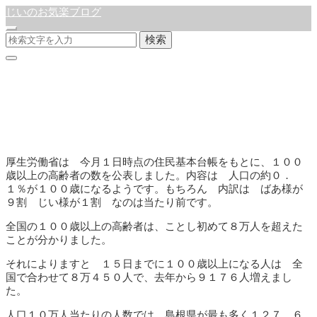
じいのお気楽ブログ
検索
長寿社会
公開:2020年9月25日
更新:2021年4月22日
徒然日記
厚生労働省は 今月１日時点の住民基本台帳をもとに、１００
歳以上の高齢者の数を公表しました。内容は 人口の約０．
１％が１００歳になるようです。もちろん 内訳は ばあ様が
９割 じい様が１割 なのは当たり前です。
全国の１００歳以上の高齢者は、ことし初めて８万人を超えた
ことが分かりました。
それによりますと １５日までに１００歳以上になる人は 全
国で合わせて８万４５０人で、去年から９１７６人増えまし
た。
人口１０万人当たりの人数では 島根県が最も多く１２７．６