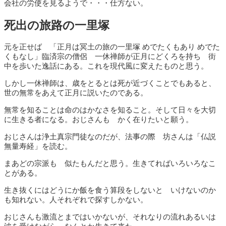
会社の労使を見るようで・・・仕方ない。
死出の旅路の一里塚
元を正せば 「正月は冥土の旅の一里塚 めでたくもあり めでた
くもなし」臨済宗の僧侶 一休禅師が正月にどくろを持ち 街
中を歩いた逸話にある。これを現代風に変えたものと思う。
しかし一休禅師は、歳をとるとは死が近づくことでもあると、
世の無常をあえて正月に説いたのである。
無常を知ることは命のはかなさを知ること。そして日々を大切
に生きる者になる。おじさんも かく在りたいと願う。
おじさんは浄土真宗門徒なのだが、法事の際 坊さんは「仏説
無量寿経」を読む。
まあどの宗派も 似たもんだと思う。生きてればいろいろなこ
とがある。
生き抜くにはどうにか飯を食う算段をしないと いけないのか
も知れない。人それぞれで探すしかない。
おじさんも激流とまではいかないが、それなりの流れあるいは