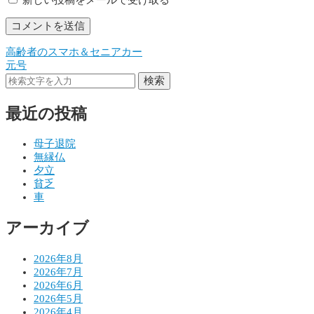
高齢者のスマホ＆セニアカー
投
元号
稿
検索
ナ
最近の投稿
ビ
ゲ
母子退院
無縁仏
ー
夕立
シ
貧乏
車
ョ
アーカイブ
ン
2026年8月
2026年7月
2026年6月
2026年5月
2026年4月