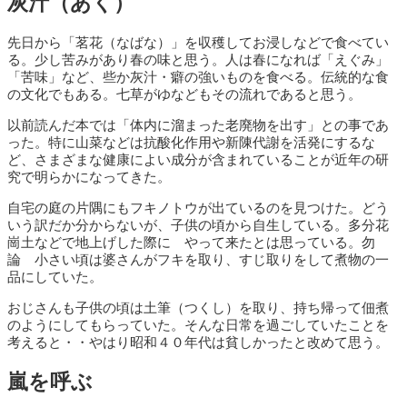
灰汁（あく）
先日から「茗花（なばな）」を収穫してお浸しなどで食べてい
る。少し苦みがあり春の味と思う。人は春になれば「えぐみ」
「苦味」など、些か灰汁・癖の強いものを食べる。伝統的な食
の文化でもある。七草がゆなどもその流れであると思う。
以前読んだ本では「体内に溜まった老廃物を出す」との事であ
った。特に山菜などは抗酸化作用や新陳代謝を活発にするな
ど、さまざまな健康によい成分が含まれていることが近年の研
究で明らかになってきた。
自宅の庭の片隅にもフキノトウが出ているのを見つけた。どう
いう訳だか分からないが、子供の頃から自生している。多分花
崗土などで地上げした際に やって来たとは思っている。勿
論 小さい頃は婆さんがフキを取り、すじ取りをして煮物の一
品にしていた。
おじさんも子供の頃は土筆（つくし）を取り、持ち帰って佃煮
のようにしてもらっていた。そんな日常を過ごしていたことを
考えると・・やはり昭和４０年代は貧しかったと改めて思う。
嵐を呼ぶ