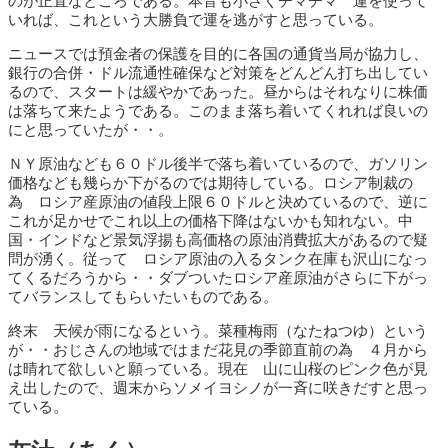
のが正直なところである。本音も小さくチマチマ 運を使って
いれば、これという大勝負で運を逃がすと思っている。
ニュースでは預金者の保護を目的に各国の通貨当局が協力し、
銀行の合併・ドル流通性確保など対策をどんどん打ち出してい
るので、スタートは緩やかであった。昼からはそれなりに株価
は落ちて来たようである。このまま落ち着いてくれれば良いの
にと思っていたが・・。
ＮＹ原油なども６０ドル後半で落ち着いているので、ガソリン
価格なども幾らか下がるのでは期待している。ロシア制裁の
為 ロシア産原油の値段上限６０ドルと決めているので、逆に
これが足かせでこれ以上の価格下降はないかも知れない。中
国・インドなど景気浮揚も高価格の原油消費拡大があるので疑
問が湧く。従って ロシア原油の入るタンク在庫も沢山になっ
てくるだろうから・・ダブついたロシア産原油がさらに下がっ
てバランスしてもらいたいものである。
終末 天候が雨になるという。菜種梅雨（なたねつゆ）という
が・・おじさんの地域ではまだ花見の季節直前の為 ４月から
は晴れて欲しいと願っている。現在 山に山桜のピンク色が見
え出したので、週末からソメイヨシノが一斉に咲きだすと思っ
ている。