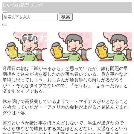
じいのお気楽ブログ
検索
春たけなわ
公開:2023年3月23日
徒然日記
月曜日の朝は「嵐が来るかも」と思っていたが、銀行問題の早
期押さえ込みが功を奏したのか落ち着いている。良き事かなと
単純に思ってしまう。おじさんが勝負師なら悔しがるだろう
が・・そんなタイプでないので、「そうね」「よかったね」と
済ますタイプである。
休み明けで高反発しているようで・・マイナスが０となること
を祈念していたが・・アメリカの金利が上がると見込んでまた
ダウは下落。
博打というか賭け事をほとんどしないで、半生が過ぎたので
今さら株などで勝負もする気はほとんどない。大過なくという