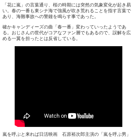
「花に嵐」の言葉通り、桜の時期には突然の気象変化が起き易
い。春の一番も東シナ海で強風が吹き荒れることを指す言葉で
あり、海難事故への警鐘を鳴らす事であった。
確かキャンディーズの曲「春一番」変わっていったようであ
る。おじさんの世代がコアなファン層でもあるので、誤解を広
める一翼を担ったとは反省している。
嵐を呼ぶと来れば日活映画 石原裕次郎主演の「嵐を呼ぶ男」